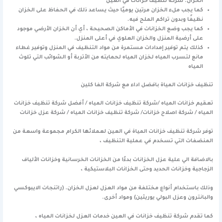
الخزان. شركة تنظيف خزانات في العين
كما يجب ملء الخزان مرتين يوميًا حيث يساعد ذلك في الحفاظ على الخزان
نظيفًا وبدون تراكم الملح فيه.
كما يجب وضع الخزانات في الأماكن الصحيحة ، أي أن الخزان الأرضي موجود
على أرضية المنزل والخزان العلوي في أعلى المنزل.
كذلك يتم توفير إمدادات مستمرة من مواد التنظيف في المنزل وتوفير غطاء
مانع لتسرب المياه لخزان المياه لحمايته من الأتربة أو الشوائب التي تلوث
المياه
تنظيف خزانات المياة بافضل اداء مع شركة الفا كلين
تعقيم خزانات المياه /شركة تنظيف خزانات المياه / أفضل شركة تنظيف خزانات
المياه / شركة اصلاح خزانات/ شركة تنظيف خزانات المياه / شركة عزل خزانات
توفر شركة تنظيف خزانات المياة في العين لعملائها الكرام مجموعة واسعة من
المنضفات التي تسخدم في عملية التنظيف ،
بالاضافة الي علية عزل الخزانات بدءًا من الخزانات الخرسانية وخزانات الألياف
الزجاجية وخزانات الحديد وحتى الخزانات البلاستيكية ،
وذلك باستخدام أنواع مختلفة من مواد العزل لعزل الخزان. (راتنجات الايبوكسي
والبانترون وعزل البولي يوريثين) ومواد أخرى.
كما تقدم شركة تنظيف خزانات في العين خدمات العزل لخزانات المياه ،