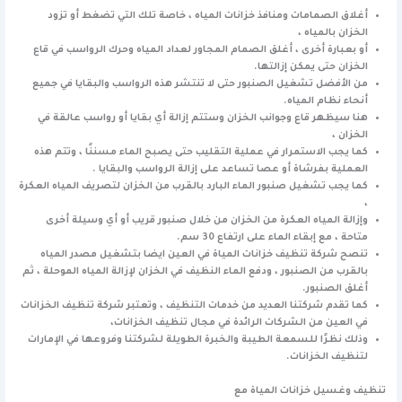
أغلاق الصمامات ومنافذ خزانات المياه ، خاصة تلك التي تضغط أو تزود
الخزان بالمياه ،
أو بعبارة أخرى ، أغلق الصمام المجاور لعداد المياه وحرك الرواسب في قاع
الخزان حتى يمكن إزالتها.
من الأفضل تشغيل الصنبور حتى لا تنتشر هذه الرواسب والبقايا في جميع
أنحاء نظام المياه.
هنا سيظهر قاع وجوانب الخزان وستتم إزالة أي بقايا أو رواسب عالقة في
الخزان ،
كما يجب الاستمرار في عملية التقليب حتى يصبح الماء مسننًا ، وتتم هذه
العملية بفرشاة أو عصا تساعد على إزالة الرواسب والبقايا .
كما يجب تشغيل صنبور الماء البارد بالقرب من الخزان لتصريف المياه العكرة
،
وإزالة المياه العكرة من الخزان من خلال صنبور قريب أو أي وسيلة أخرى
متاحة ، مع إبقاء الماء على ارتفاع 30 سم.
تنصح شركة تنظيف خزانات المياة في العين ايضا بتشغيل مصدر المياه
بالقرب من الصنبور ، ودفع الماء النظيف في الخزان لإزالة المياه الموحلة ، ثم
أغلق الصنبور.
كما تقدم شركتنا العديد من خدمات التنظيف ، وتعتبر شركة تنظيف الخزانات
في العين من الشركات الرائدة في مجال تنظيف الخزانات،
وذلك نظرًا للسمعة الطيبة والخبرة الطويلة لشركتنا وفروعها في الإمارات
لتنظيف الخزانات.
تنظيف وغسيل خزانات المياة مع