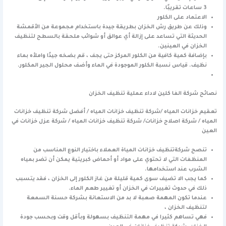
3 ساعات تقريبًا.
الاعتماد على الكلور
وذلك عن طريق رش الخزان بطريقة جيدة باستخدام مجموعة من الأقمشة
الحديثة التي تساعد على إزالة أي عوالق أو شوائب ملحقة بالسطح لتنظيف
الخزان في العينين.
بإضافة كمية كافية من الكلور المركز حتى يجف ، قم بضخه جيدًا واملأه بماء
نظيف. قياس نسبة الكلور الموجودة في الماء وأضف محلول الجير المكلور.
نصائح شركة الفا كلين لاداء عملية تنظيف الخزان
تعقيم خزانات المياه /شركة تنظيف خزانات المياه / أفضل شركة تنظيف خزانات
المياه / شركة اصلاح خزانات/ شركة تنظيف خزانات المياه / شركة عزل خزانات في
العين
تنصح شركةتنظيف خزانات المياة العملاء باختيار النوع المناسب من
المنظفات التي لا تحتوي على مواد أو أحماض كبريتية يمكن أن تضر بمياه
الشرب عند استخدامها.
كما يجب الا تضيف سوى كمية قليلة من غاز الكلور إلى الخزان ، فقد يتسبب
ذلك في حدوث تغييرات في الخزان أو تغيير طعم الماء.
عندما تكون المهمة صعبة لا بد من الاستعانة بشركة حسنة السمعة
لتنظيف الخزان ،
فهي تساهم كثيرا في مهمة التنظيف بسهولة وبأقل وقت وبحسب جودة