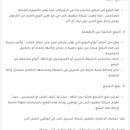
هذا النوع من البقع منتشر جدا في الشركات مما يضر بالصورة العامة
للمجلس ، فإذا وفرت شركة تنظيف كنب في ابو ظبي النوع اللازم من الكحول
يمكن إزالة بقع الحبر دون ترك أي أثر.
3. البقع الناتجة عن الأطعمة
وهي من أخطر أنواع البقع التي تؤثر بشكل كبير على جمال الكنب ، وأكبر نسبة
من هذه البقع عبارة عن بقع دهنية لا يمكن إزالتها بالماء أو بالطرق
التقليدية ،
لذلك تستخدم الشركة البنزين أو الكيروسين لإزالتها. أنواع مختلفة من
البقع
مثل إضافة كمية قليلة من البنزين إلى البقعة ومسحها بالكامل لضمان إزالة
البقعة.
4. بقع الشمع
تعتبر بقع الشمع كارثة بحد ذاتها ، حيث قد تتلف الكنب او المجلس ، حيث
تهتم شركة تنظيف كنب في ابوظبي بإزالة هذه البقع باستخدام مكواة خاصة
لإزالة تلك البقع.
كما يمكنك الاتصال بافضل شركة غسيل كنب في ابوظبي
اتصل الان
معدات التنظيف المستخدمة
فى شركه تنظيف كنب بابوظبي