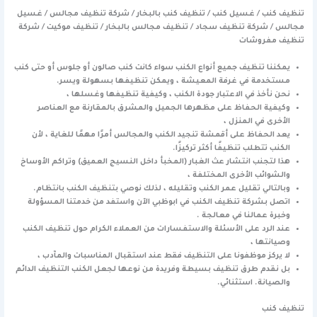
تنظيف كنب / غسيل كنب / تنظيف كنب بالبخار / شركة تنظيف مجالس / غسيل
مجالس / شركة تنظيف سجاد / تنظيف مجالس بالبخار / تنظيف موكيت / شركة
تنظيف مفروشات
يمكننا تنظيف جميع أنواع الكنب سواء كانت كنب صالون أو جلوس أو حتى كنب
مستخدمة في غرفة المعيشة ، ويمكن تنظيفها بسهولة ويسر.
نحن نأخذ في الاعتبار جودة الكنب ، وكيفية تنظيفها وغسلها ،
وكيفية الحفاظ على مظهرها الجميل والمشرق بالمقارنة مع العناصر
الأخرى في المنزل ،
يعد الحفاظ على أقمشة تنجيد الكنب والمجالس أمرًا مهمًا للغاية ، لأن
الكنب تتطلب تنظيفًا أكثر تركيزًا.
هذا لتجنب انتشار عث الغبار (المخبأ داخل النسيج العميق) وتراكم الأوساخ
والشوائب الأخرى المختلفة ،
وبالتالي تقليل عمر الكنب وتقليله ، لذلك نوصي بتنظيف الكنب بانتظام.
اتصل بشركة تنظيف الكنب في ابوظبي الآن واستفد من خدمتنا المسؤولة
وخبرة عمالنا في معالجة .
عند الرد على الأسئلة والاستفسارات من العملاء الكرام حول تنظيف الكنب
وصيانتها ،
لا يركز موظفونا على التنظيف فقط عند استقبال المناسبات والمآدب ،
بل نقدم طرق تنظيف بسيطة وفريدة من نوعها لجعل الكنب التنظيف الدائم
والصيانة. استثنائي.
تنظيف كنب