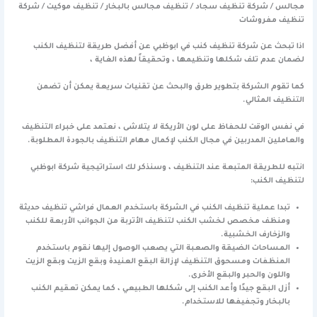
مجالس / شركة تنظيف سجاد / تنظيف مجالس بالبخار / تنظيف موكيت / شركة
تنظيف مفروشات
اذا تبحث عن شركة تنظيف كنب في ابوظبي عن أفضل طريقة لتنظيف الكنب
لضمان عدم تلف شكلها وتنظيمها ، وتحقيقاً لهذه الغاية ،
كما تقوم الشركة بتطوير طرق والبحث عن تقنيات سريعة يمكن أن تضمن
التنظيف المثالي.
في نفس الوقت للحفاظ على لون الأريكة لا يتلاشى ، نعتمد على خبراء التنظيف
والعاملين المدربين في مجال الكنب لإكمال مهام التنظيف بالجودة المطلوبة.
انتبه للطريقة المتبعة عند التنظيف ، وسنذكر لك استراتيجية شركة ابوظبي
لتنظيف الكنب:
تبدا عملية تنظيف الكنب في الشركة باستخدم العمال فراشي تنظيف حديثة
ومنظف مخصص لخشب الكنب لتنظيف الأتربة من الجوانب الأربعة للكنب
والزخارف الخشبية.
المساحات الضيقة والصعبة التي يصعب الوصول إليها نقوم باستخدم
المنظفات ومسحوق التنظيف لإزالة البقع العنيدة وبقع الزيت وبقع الزيت
واللون والحبر والبقع الأخرى.
أزل البقع جيدًا وأعد الكنب إلى شكلها الطبيعي ، كما يمكن تعقيم الكنب
بالبخار وتجفيفها للاستخدام.