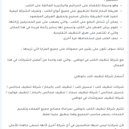
التطهير ،
وهو وسيلة للقضاء على الجراثيم والبكتيريا العالقة على الكنب.
طريقة البخار قابلة للتطبيق على جميع أنواع الكنب ، وتعرف الشركة كيفية
تنفيذ هذه الطريقة بشكل صحيح وتحقيق الغرض المقصود.
يمكن أن تتحلل البقع على الكنب ، والتي يصعب على غير المحترفين إزالتها.
تقوم برش العطر على الكنب وتسمح لها بنشر رائحة فريدة في هذا المكان
والتي لا تقتصر على طرق التنظيف التقليدية.
تجف الكنب قبل استخدامها مرة أخرى.
لذلك سوف تكون على يقين من حصولك على جميع المزايا التي تريدها ،
مع شركة تنظيف الكنب في ابوظبي ، والتي تعد واحدة من أفضل الشركات في هذا
المجال.
أسعار شركة تنظيف كنب بابوظبي
شركات تنظيف كنب / غسيل كنب / تنظيف كنب بالبخار / شركة تنظيف مجالس /
غسيل مجالس / شركة تنظيف سجاد / تنظيف مجالس بالبخار / تنظيف موكيت /
شركة تنظيف مفروشات في ابوظبي
تلتزم شركة تنظيف الكنب بابوظبي بمراعاة مصالح جميع العملاء وتقديم
الخدمات بسعر مناسب للجميع وهذا ينطبق علينا فقط.
لأن شركتنا ليس لديها منافسين في أي شركة أخرى لأنها تسعى جاهدة للأعلى