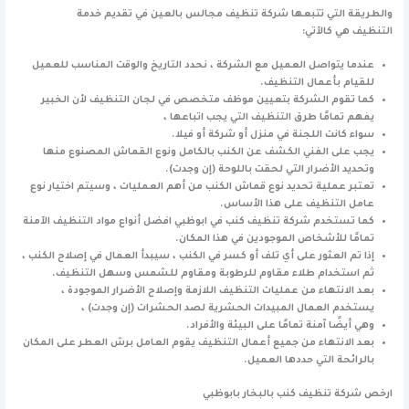
والطريقة التي تتبعها شركة تنظيف مجالس بالعين
في تقديم خدمة
التنظيف
هي كالآتي:
عندما يتواصل العميل مع الشركة ، نحدد التاريخ والوقت المناسب للعميل
للقيام بأعمال التنظيف.
كما تقوم الشركة بتعيين موظف متخصص في لجان التنظيف لأن الخبير
يفهم تمامًا طرق التنظيف التي يجب اتباعها ،
سواء كانت اللجنة في منزل أو شركة أو فيلا.
يجب على الفني الكشف عن الكنب بالكامل ونوع القماش المصنوع منها
وتحديد الأضرار التي لحقت باللوحة (إن وجدت).
تعتبر عملية تحديد نوع قماش الكنب من أهم العمليات ، وسيتم اختيار نوع
عامل التنظيف على هذا الأساس.
كما تستخدم شركة تنظيف كنب في ابوظبي افضل أنواع مواد التنظيف الآمنة
تمامًا للأشخاص الموجودين في هذا المكان.
إذا تم العثور على أي تلف أو كسر في الكنب ، سيبدأ العمال في إصلاح الكنب ،
ثم استخدام طلاء مقاوم للرطوبة ومقاوم للشمس وسهل التنظيف.
بعد الانتهاء من عمليات التنظيف اللازمة وإصلاح الأضرار الموجودة ،
يستخدم العمال المبيدات الحشرية لصد الحشرات (إن وجدت) ،
وهي أيضًا آمنة تمامًا على البيئة والأفراد.
بعد الانتهاء من جميع أعمال التنظيف يقوم العامل برش العطر على المكان
بالرائحة التي حددها العميل.
ارخص شركة تنظيف كنب بالبخار بابوظبي