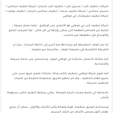
شركات تنظيف كنب / غسيل كنب / تنظيف كنب بالبخار / شركة تنظيف مجالس /
غسيل مجالس / شركة تنظيف سجاد / تنظيف مجالس بالبخار / تنظيف موكيت /
شركة تنظيف مفروشات في ابوظبي
شركة تنظيف كنب في ابوظبي هو الأفضل على الإطلاق ، فكما نعلم جميعًا ،
الكنبة من العناصر المهمة التي يمكن رؤيتها في كل مكان ، فإذا تعرضت للبقع
والأوساخ فإن مظهرها غير مناسب ،
لذا حان الوقت لتنظيفها قم بإرعادتها مرة أخرى إلى حالتها الجديدة ، حيث ان
الطريقة التقليدية هي مضيعة للوقت ، والنتيجة غير متوفرة ،
كما يمكنك الاتصال بشركتنا في ابوظبي اليوم ، وستحصل على خدمة سريعة
واقتصادية.
كما تقوم شركة ابوظبي بتنظيف الكنب وذلك بامتلاك افضل فريق مدرب على
جميع مهام التنظيف ، وقد تم تجهيز الفريق بمجموعة متنوعة من تقنيات
التنظيف الحديثة ،
بالاضافة الي خاصة معدات البخار الفعالة ، والتي يمكنها تنظيف الكنب بسهولة
وأمان ،
ويستخدم الفريق منظفات قوية وفعالة وآمن للألياف والألوان ، يمكن أن يمنع
بهتان اللون ويحمي الألياف من التلف السريع.