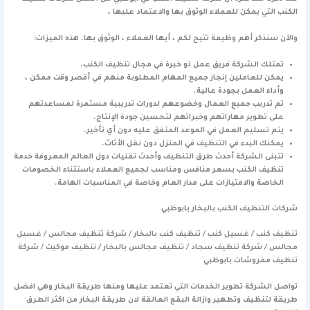
الكنب التي يمكن للعملاء الوثوق بها والاعتماد عليها ،
والآن سنذكر أهم وظيفة تتيح لكم ، أيها العملاء ، الوثوق بها. هذه الميزات:
تمتلك الشركة فريق عمل ذو خبرة في مجال تنظيف الكنب.
يمكن للعاملين إنجاز جميع المهام المطلوبة منهم في أقصر وقت ممكن ،
وأداء العمل بجودة عالية.
تم تدريب جميع العمال وخضوعهم لدورات تدريبية مستمرة لمساعدتهم
على تطوير مهاراتهم وخبراتهم لتحسين جودة الإنتاج.
يتم تسليم العمل في الموعد المتفق عليه دون أي تأخير.
يمكنك البدء في التنظيف في المنزل دون نقل الأثاث.
تتبنى الشركة أحدث طرق التنظيف وأحدث تقنيات دول العالم المعروفة خدمة
تنظيف الكنب بسعر منافس ومناسب لجميع العملاء باستثناء الخصومات
الخاصة والامتيازات على مدار العام وخاصة في المناسبات الهامة.
شركات التنظيف الكنب بالبخار بابوظبي
تنظيف كنب / غسيل كنب / تنظيف كنب بالبخار / شركة تنظيف مجالس / غسيل
مجالس / شركة تنظيف سجاد / تنظيف مجالس بالبخار / تنظيف موكيت / شركة
تنظيف مفروشات بابوظبي
تواصل الشركة تطوير الخدمات التي تعتمد عليها ومنها طريقة البخار وهي افضل
طريقة لتنظيف وتطهير وازالة البقع العالقة لان طريقة البخار من اكثر الطرق