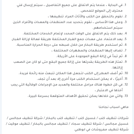
في البداية ، عندما يتم الاتفاق على جميع التفاصيل ، سيتم إرسال فني
محترف إلى الموقع للفحص.
نقوم بالتحقق من الكنب والأثاث المراد تنظيفها ،
وعلى هذا الأساس ، نقوم بتحديد عدد المنظفات والمعدات والأفراد الذين
سيتم استخدامهم.
بعد ذلك يتم الاتفاق على الوقت المحدد لإتمام الخدمات المختلفة.
يعد الاعتماد على معدات جمع الغبار المختلفة طريقة فعالة لإزالة الغبار.
ثم استخدم طريقة البخار من خلال ضبطه على درجة الحرارة المناسبة.
تضاف إليها المنظفات والمطهرات المختلفة ،
ثم تبدأ في إزالة البقع الموجودة على الأريكة.
تمتاز هذه الطريقة بقدرتها على إزالة جميع البقع حتى لو كان من الصعب
إزالتها.
ثم أضف العطر إلى الكنب لتجعل هذا المكان تنبعث منه رائحة فريدة.
أخيرًا ، لا يمكن استخدام الكنب مرة أخرى إلا بعد أن تجف.
في كل خطوة هناك مراحل مختلفة والعديد من الإجراءات الوقائية التي يجب
أخذها في الاعتبار ،
والتي من خلالها يمكن تحقيق الأهداف المتوقعة بسرعة كبيرة.
ماهي اسباب نجاحنا
شركات تنظيف كنب / غسيل كنب / تنظيف كنب بالبخار / شركة تنظيف مجالس /
غسيل مجالس / شركة تنظيف سجاد / تنظيف مجالس بالبخار / تنظيف موكيت /
شركة تنظيف مفروشات في ابوظبي