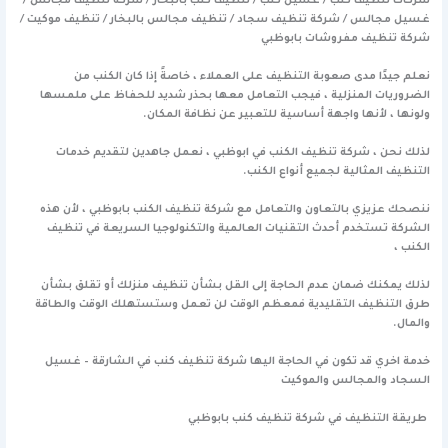
شركات تنظيف كنب / غسيل كنب / تنظيف كنب بالبخار / شركة تنظيف مجالس /
غسيل مجالس / شركة تنظيف سجاد / تنظيف مجالس بالبخار / تنظيف موكيت /
شركة تنظيف مفروشات بابوظبي
نعلم جيدًا مدى صعوبة التنظيف على العملاء ، خاصةً إذا كان الكنب من
الضروريات المنزلية ، فيجب التعامل معها بحذر شديد للحفاظ على ملمسها
ولونها ، لأنها واجهة أساسية للتعبير عن نظافة المكان.
لذلك نحن ، شركة تنظيف الكنب في ابوظبي ، نعمل جاهدين لتقديم خدمات
التنظيف المثالية لجميع أنواع الكنب.
ننصحك عزيزي بالتعاون والتعامل مع شركة تنظيف الكنب بابوظبي ، لأن هذه
الشركة تستخدم أحدث التقنيات العالمية والتكنولوجيا السريعة في تنظيف
الكنب ،
لذلك يمكنك ضمان عدم الحاجة إلى القل بشأن تنظيف منزلك أو تقلق بشأن
طرق التنظيف التقليدية فمعظم الوقت لن تعمل وستستهلك الوقت والطاقة
والمال.
خدمة اخري قد تكون في الحاجة اليها
شركة تنظيف كنب في الشارقة – غسيل
السجاد والمجالس والموكيت
طريقة التنظيف في شركة تنظيف كنب بابوظبي