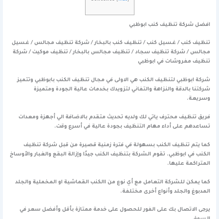
افضل شركة تنظيف كنب ابوظبي
تنظيف كنب / غسيل كنب / تنظيف كنب بالبخار / شركة تنظيف مجالس / غسيل
مجالس / شركة تنظيف سجاد / تنظيف مجالس بالبخار / تنظيف موكيت / شركة
تنظيف مفروشات في ابوظبي
شركة ابوظبي لتنظيف الكنب هي الاولى في مجال تنظيف الكنب بابوظبي وتتميز
شركتنا بالدقة والنزاهة والتفاني لتزويدك بخدمات عالية الجودة ومتميزة
وسريعة.
فريق تنظيف محترف ياتي لك ولديه تحديث متقدم بالاضافة الي أجهزة ومعدات
تساعدهم على أداء مهام التنظيف بجودة عالية في أسرع وقت.
كما يتم تنظيف الكنب بسهولة في فترة زمنية قصيرة من قبل شركة تنظيف
الكنب في ابوظبي. تقوم الشركة بتنظيف الكنب جيدًا وإزالة البقع والغبار والأوساخ
المتراكمة عليها.
كما يمكن للشركة التعامل مع أي نوع من االكنب القماشية او المخملية والجلد
المدبوغ والجلد وأنواع أخرى مختلفة.
يرجى الاتصال بك على الفور للحصول على خدمة ممتازة بأقل وأفضل سعر في