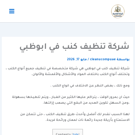
خطي
لى
لمحتوى
شركة تنظيف كنب في ابوظبي
بواسطة
cleanucompuae
/
مايو 17, 2026
شركة تنظيف كنب في ابوظبي هي شركة متخصصة في تنظيف جميع أنواع الكنب ،
وتختلف أنواع الكنب باختلاف المواد والأشكال والأقمشة والألوان.
ومع ذلك ، بغض النظر عن الاختلاف في انواع الكنب .
حيث ان بمرور الوقت ، يتراكم عليها الكثير من الغبار ، ويتم تلطيخها بسهولة
،ومن السهل تكوين العديد من البقع التي يصعب إزالتها.
لهذا السبب نقدم لك أفضل وأحدث طرق تنظيف الكنب ، حتى تتمكن من
الاستمتاع بأريكة جديدة رائعة ذات لمعان ورائحة فريدة.
Contents
[
hide
]