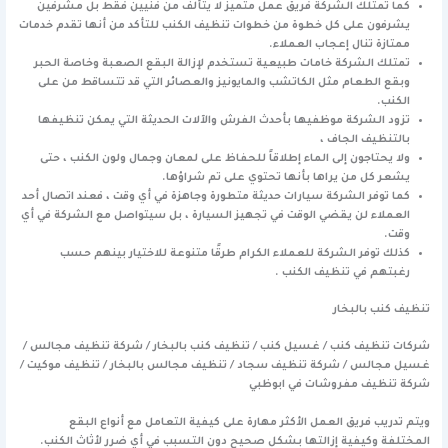
كما تمتلك الشركة فريق عمل متميز لا يتألف من فنيين فقط بل مشرفين
يشرفون على كل خطوة من خطوات تنظيف الكنب للتأكد من أنها تقدم خدمات
ممتازة تنال إعجاب العملاء.
تمتلك الشركة خامات طبيعية تستخدم لإزالة البقع الصعبة وخاصة الحبر
وبقع الطعام مثل الكاتشب والمايونيز والعصائر التي قد تتساقط من على
الكنب.
تزود الشركة موظفيها بأحدث الفرش والآلات الحديثة التي يمكن تنظيفها
بالتنظيف الجاف ،
ولا يحتاجون إلى الماء إطلاقاً للحفاظ على لمعان وجمال ولون الكنب ، حتى
يشعر كل من يراها بأنها تحتوي على تم شراؤها.
كما توفر الشركة سيارات حديثة متطورة وجاهزة في أي وقت ، فعند اتصال أحد
العملاء لن يقضي الوقت في تجهيز السيارة ، بل سيتواصل مع الشركة في أي
وقت.
كذلك توفر الشركة للعملاء الكرام طرقًا متنوعة للاختيار بينهم حسب
رغبتهم في تنظيف الكنب .
تنظيف كنب بالبخار
شركات تنظيف كنب / غسيل كنب / تنظيف كنب بالبخار / شركة تنظيف مجالس /
غسيل مجالس / شركة تنظيف سجاد / تنظيف مجالس بالبخار / تنظيف موكيت /
شركة تنظيف مفروشات في ابوظبي
ويتم تدريب فريق العمل الأكثر مهارة على كيفية التعامل مع أنواع البقع
المختلفة وكيفية إزالتها بشكل صحيح دون التسبب في أي ضرر لأثاث الكنب.