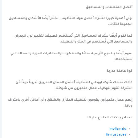
أفضل المنظفات والمساحيق
نولي أهمية كبيرة لشراء أفضل مواد التنظيف . نختار أيضًا الأشكال والمساحيق
الجميلة للأثاث.
كما نقوم أيضًا بشراء المساحيق التي تُستخدم خصيصًا لتغيير لون الجدران
والمساحيق التي تُستخدم في الحك والتنظيف.
نقوم أيضًا بتلميع الأرضية تمامًا والمطهرات والمطهرات القوية والفعالة التي
نستخدمها.
قوة عاملة مدربة
كذلك تمتلك شركة ابوظبي للتنظيف أفضل العمال المدربين تدريباً جيداً لأن
الشركة تقوم بتوظيف عمال متميزين من شركتنا.
إنهم عمال متميزون يقومون بتنظيف المنازل والشقق وأي أماكن أخرى باحتراف
ودقة.
مصادر يمكنك الاطلاع عليها
mollymaid
livingspaces