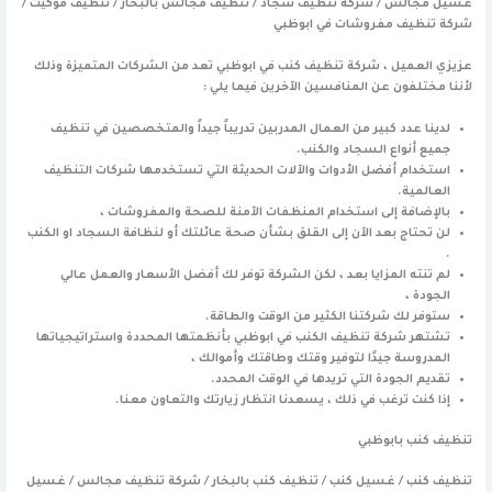
غسيل مجالس / شركة تنظيف سجاد / تنظيف مجالس بالبخار / تنظيف موكيت /
شركة تنظيف مفروشات في ابوظبي
عزيزي العميل ، شركة تنظيف كنب في ابوظبي تعد من الشركات المتميزة وذلك
لأننا مختلفون عن المنافسين الآخرين فيما يلي :
لدينا عدد كبير من العمال المدربين تدريباً جيداً والمتخصصين في تنظيف
جميع أنواع السجاد والكنب.
استخدام أفضل الأدوات والآلات الحديثة التي تستخدمها شركات التنظيف
العالمية.
بالإضافة إلى استخدام المنظفات الآمنة للصحة والمفروشات ،
لن تحتاج بعد الآن إلى القلق بشأن صحة عائلتك أو لنظافة السجاد او الكنب
.
لم تنته المزايا بعد ، لكن الشركة توفر لك أفضل الأسعار والعمل عالي
الجودة ،
ستوفر لك شركتنا الكثير من الوقت والطاقة.
تشتهر شركة تنظيف الكنب في ابوظبي بأنظمتها المحددة واستراتيجياتها
المدروسة جيدًا لتوفير وقتك وطاقتك وأموالك ،
تقديم الجودة التي تريدها في الوقت المحدد.
إذا كنت ترغب في ذلك ، يسعدنا انتظار زيارتك والتعاون معنا.
تنظيف كنب بابوظبي
تنظيف كنب / غسيل كنب / تنظيف كنب بالبخار / شركة تنظيف مجالس / غسيل