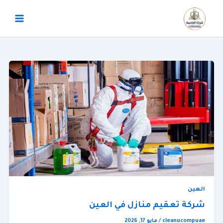
خطي
لى
لمحتوى
العين
شركة تعقيم منازل في العين
cleanucompuae
/
مايو 17, 2026