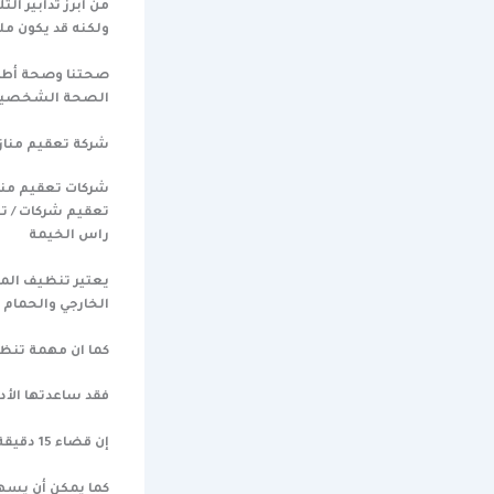
من أبرز تدابير 
ولكنه قد يكون ملي
صحتنا وصحة أطفا
الصحة الشخصية ، 
شركة تعقيم مناز
شركات تعقيم منا
تعقيم شركات / تع
راس الخيمة
يعتير تنظيف المن
الخارجي والحمام 
كما ان مهمة تنظ
فقد ساعدتها الأد
إن قضاء 15 دقيقة يوميًا لفرز الأسطح ومسحها وتطهيرها ، بالإضافة إلى مهام التنظيف السريع الأخرى ،
كما يمكن أن يسهل