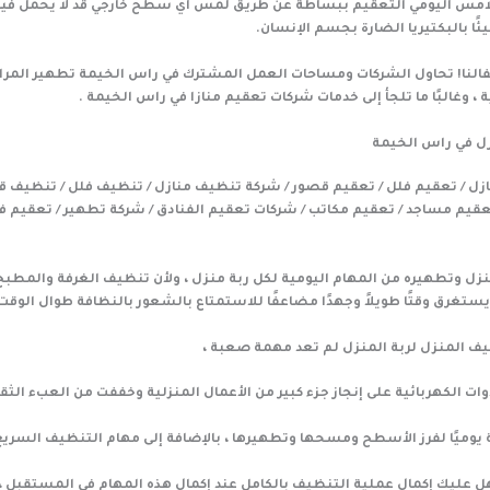
التلامس اليومي التعقيم ببساطة عن طريق لمس أي سطح خارجي قد لا يحمل في
ئًا بالبكتيريا الضارة بجسم الإنسان.
لنا! تحاول الشركات ومساحات العمل المشترك في راس الخيمة تطهير المر
وغالبًا ما تلجأ إلى خدمات شركات تعقيم منازا في راس الخيمة .
ل في راس الخيمة
زل / تعقيم فلل / تعقيم قصور / شركة تنظيف منازل / تنظيف فلل / تنظيف ق
قيم مساجد / تعقيم مكاتب / شركات تعقيم الفنادق / شركة تطهير / تعقيم ف
زل وتطهيره من المهام اليومية لكل ربة منزل ، ولأن تنظيف الغرفة والمطبخ
يستغرق وقتًا طويلاً وجهدًا مضاعفًا للاستمتاع بالشعور بالنظافة طوال الوقت 
يف المنزل لربة المنزل لم تعد مهمة صعبة ،
وات الكهربائية على إنجاز جزء كبير من الأعمال المنزلية وخففت من العبء الثق
 عليك إكمال عملية التنظيف بالكامل عند إكمال هذه المهام في المستقبل ،