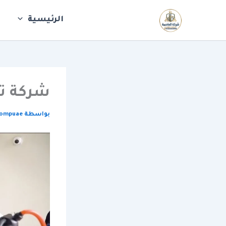
خطي
لى
الرئيسية
ش
لمحتوى
شركة تع
بواسطة
compuae