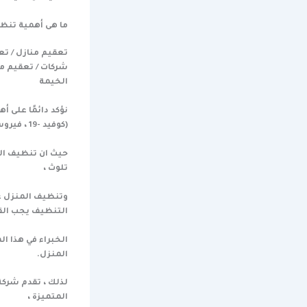
ما هى أهمية تنظي
تعقيم منازل / ت
شركات / تعقيم م
الخيمة
نؤكد دائمًا على 
(كوفيد -19 ، فيروس كورونا ) ،
حيث ان تنظيف الم
تلوث ،
وتنظيف المنزل ع
التنظيف يجب القي
الخبراء في هذا ا
المنزل.
لذلك ، تقدم شركة
المتميزة ،