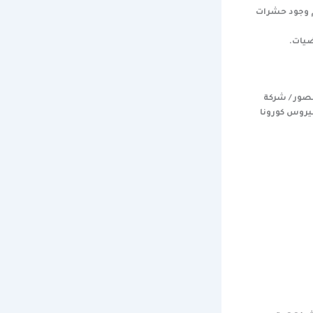
م وجود حشرات
ضيات.
صور / شركة
يروس كورونا