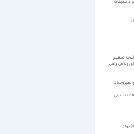
واء مكيفات
،
شركة تعقيم
ورونا في راس
والفيروسات
المحددة في
لأدوات