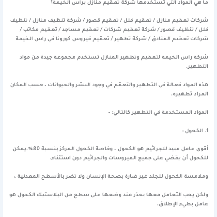
ما هي المواد التي تستخدمها شركة تعقيم منازل براس الخيمة؟
شركات تعقيم منازل / تعقيم فلل / تعقيم قصور / شركة تنظيف منازل / تنظيف
فلل / تنظيف قصور / شركة تعقيم شركات / تعقيم مساجد / تعقيم مكاتب /
شركات تعقيم الفنادق / شركة تطهير / تعقيم فيروس كورونا في راس الخيمة
شركة راس الخيمة لتعقيم وتطهير المنازل تستخدم مجموعة جيدة من مواد
التطهير.
هذه المواد فعالة في التطهير والتعقم في وجود البشر والحيوانات ، حسب المكان
المراد تطهيره.
المواد المستخدمة في التطهير كالتالي: –
1. الكحول :
أقوى عامل مبيد للجراثيم هو الكحول ، وخاصة الكحول المركز بنسبة 80٪.يمكن
للكحول أن يقضي على جميع الفيروسات والجراثيم دون استثناء.
وملامسة الكحول للجلد غير ضارة بصحة الإنسان ولا تضر بالأسطح المعدنية ،
ولكن يجب التعامل معها بحذر عند وضعها على سطح من البلاستيك الكحول هو
عامل بطيء الإطلاق.