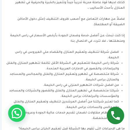
كذلك لديها قوة عاملة مدربة تدريباً جيداً وتتميز بالخبرة والحرفية في تطهير
المنازل بأحدث الأساليب ،
فضلاً عن مهارات التعامل مع أصعب ظروف التنظيف (مثل دخول الأماكن
الضيقة أو المظلمة).
إذا كنت تبحث عن أفضل خدمة وضمان الجودة بأرخص الأسعار في راس الخيمة
ومنطقتها ، فلا تتردد في الاتصال بنا:
افضل شركة لتنظيف وتعقيم المنازل والقضاء علي الفيروس في راس
الخيمة.
شركة راس الخيمة للتعقيم هي الشركة الأقل تكلفة لتطهير المنازل والفلل
والبرلمانات والقصور في الامارات العربية المتحدة.
شركة متخصصة في تطهير وتعقيم المنازل والفلل والمجالس والمساجد
والمنازل براس الخيمة.
من افضل شركات التطهير المنزلي في راس الخيمة.
شركتا متخصصة في تطهير المنازل والفلل والقصور والشركات والمساجد
والمؤسسات والبرلمانات براس الخيمة.
كما تعتبر شركتنا من أفضل المرشدين لتنظيف وتعقيم المنازل والفلل
والمجالس والساحات براس الخيمة.
أفضل نظام مقاولات لضمان تقديم خدمات عالية الجودة وعروض خاصة
بأسعار منخفضة.
ما هي الإجراءات التي تقوم بها الشركة قبل تعقيم الخزان براس الخيمة؟