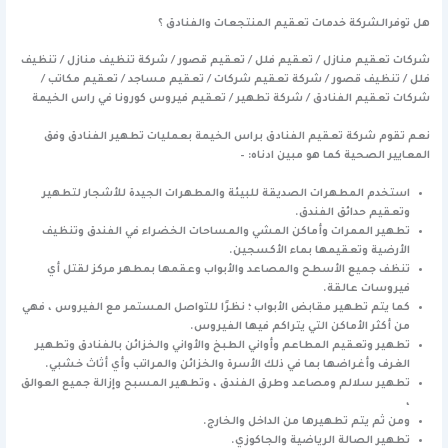
هل توفرالشركة خدمات تعقيم المنتجعات والفنادق ؟
شركات تعقيم منازل / تعقيم فلل / تعقيم قصور / شركة تنظيف منازل / تنظيف
فلل / تنظيف قصور / شركة تعقيم شركات / تعقيم مساجد / تعقيم مكاتب /
شركات تعقيم الفنادق / شركة تطهير / تعقيم فيروس كورونا في راس الخيمة
نعم تقوم شركة تعقيم الفنادق براس الخيمة بعمليات تطهير الفنادق وفق
المعايير الصحية كما هو مبين ادناه: –
استخدم المطهرات الصديقة للبيئة والمطهرات الجيدة للأشجار لتطهير
وتعقيم حدائق الفندق.
تطهير الممرات وأماكن المشي والمساحات الخضراء في الفندق وتنظيف
الأرضية وتعقيمها بماء الأكسجين.
تنظف جميع الأسطح والمصاعد والأبواب وعقمها بمطهر مركز لقتل أي
فيروسات عالقة.
كما يتم تطهير مقابض الأبواب ؛ نظرًا للتواصل المستمر مع الفيروس ، فهي
من أكثر الأماكن التي يتراكم فيها الفيروس.
تطهير وتعقيم المطاعم وأواني الطبخ والأواني والخزائن بالفنادق وتطهير
الغرف وأغراضها بما في ذلك الأسرة والخزائن والمراتب وأي أثاث خشبي.
تطهير سلالم ومصاعد وطرق الفندق ، وتطهير المسبح وإزالة جميع العوالق
،
ومن ثم يتم تطهيرها من الداخل والخارج.
تطهير الصالة الرياضية والجاكوزي.