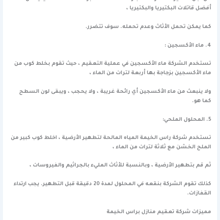
أفضل قاتلات البكتيريا والبكتيريا ،
كما يمكن تحمل الأثاث وعدم تحمله. سوف تتضرر.
4. ماء الأكسجين :
تستخدم الشركة ماء الأكسجين في عملية التعقيم ، حيث تقوم بخلط كوب من
ماء الأكسجين بزجاجة بها أربعة لترات من الماء ،
ولا ينبعث من ماء الأكسجين أي رائحة غريبة ، ولا يحجب ، ويبقى لون السطح
كما هو.
5. المحلول الملحي:
تستخدم شركة راس الخيمة المياه المالحة لتطهير الأرضية ، اخلط كوب كبير من
الملح الخشن مع ثلاثة لترات من الماء ،
ثم قم بتطهير الأرضية ، وبالنسبة للأثاث المليء بالجراثيم والفيروسات ،
كذلك تقوم الشركة بنقعه في المحلول لمدة 20 دقيقة قبل التطهير. يجب ارتداء
القفازات.
مميزات شركة تعقيم منازل براس الخيمة