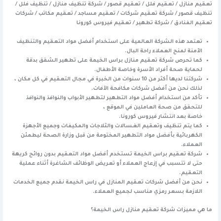
تعقيم منازل / تعقيم فلل / تعقيم قصور / شركة تنظيف منازل / تنظيف فلل /
تنظيف قصور / شركة تعقيم شركات / تعقيم مساجد / تعقيم مكاتب / شركات
تعقيم الفنادق / شركة تطهير / تعقيم فيروس كورونا
تعتمد هذه الشركة العالمية على استخدام أفضل مواد التعقيم والتنظيف
الآمنة لمنح العملاء راحة البال.
كما تحرص شركة تعقيم منازل براس الخيمة على تطهير الشقق بدقة
لحماية صحة أفراد الأسرة وخاصة الأطفال.
شركتنا لديها أكثر من 10 سنوات من الخبرة في مجال التعقيم في كل مكان ،
لذلك نحن من أفضل شركات مكافحة الآفات.
تأكد من استخدام أفضل مواد التطهير لتطهير الأبواب والنوافذ والنوافذ
للتحقق من صحة العاملين في الموقع ،
خاصة بعد انتشار فيروس كورونا.
كما يتم تنظيف وتعقيم الغسالات والثلاجات والمكيفات وجميع الأجهزة
الكهربائية بأفضل مواد التطهير المختومة من قبل وزارة الصحة ليطمئن
العملاء.
شركة تعقيم براس الخيمة تستخدم أفضل مواد التعقيم بدون روائح كريهة
حتى لا تتسبب في إزعاج العملاء أو تعريض الوظائف الشاغرة أثناء عملية
التعقيم.
نحن من أفضل شركات تعقيم المنازل في راس الخيمة نقدم جميع الخدمات
اللازمة بسعر رمزي مناسب لجميع العملاء.
ما هي مميزات شركة تعقيم منازل راس الخيمة؟