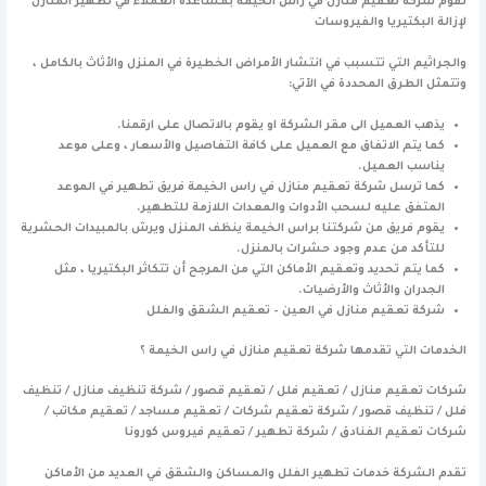
تقوم شركة تعقيم منازل في راس الخيمة بمساعدة العملاء في تطهير المنازل
لإزالة البكتيريا والفيروسات
والجراثيم التي تتسبب في انتشار الأمراض الخطيرة في المنزل والأثاث بالكامل ،
وتتمثل الطرق المحددة في الآتي:
يذهب العميل الى مقر الشركة او يقوم بالاتصال على ارقمنا.
كما يتم الاتفاق مع العميل على كافة التفاصيل والأسعار ، وعلى موعد
يناسب العميل.
كما ترسل شركة تعقيم منازل في راس الخيمة فريق تطهير في الموعد
المتفق عليه لسحب الأدوات والمعدات اللازمة للتطهير.
يقوم فريق من شركتنا براس الخيمة ينظف المنزل ويرش بالمبيدات الحشرية
للتأكد من عدم وجود حشرات بالمنزل.
كما يتم تحديد وتعقيم الأماكن التي من المرجح أن تتكاثر البكتيريا ، مثل
الجدران والأثاث والأرضيات.
شركة تعقيم منازل في العين – تعقيم الشقق والفلل
الخدمات التي تقدمها شركة تعقيم منازل في راس الخيمة ؟
شركات تعقيم منازل / تعقيم فلل / تعقيم قصور / شركة تنظيف منازل / تنظيف
فلل / تنظيف قصور / شركة تعقيم شركات / تعقيم مساجد / تعقيم مكاتب /
شركات تعقيم الفنادق / شركة تطهير / تعقيم فيروس كورونا
تقدم الشركة خدمات تطهير الفلل والمساكن والشقق في العديد من الأماكن