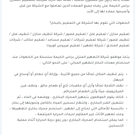
نعدك بأنك راضٍ عن مستوى خدمتنا ، تمامًا كما حازت شركتنا للتعقيم المنازل
براس الخيمة على رضاء جميع العملاء الذين تعاملوا مع الشركة من قبل
وأصبحوا عملاء لها إلى الأبد.
الخطوات التي تقوم بها الشركة في التعقيم بالبخار؟
تعقيم منازل / تعقيم فلل / تعقيم قصور / شركة تنظيف منازل / تنظيف فلل /
تنظيف قصور / شركة تعقيم شركات / تعقيم مساجد / تعقيم مكاتب / شركات
تعقيم الفنادق / شركة تطهير / تعقيم فيروس كورونا
يتخذ موظفو شركة التطهير المنزلي براس الخيمة سلسلة من الخطوات عند
استخدام معدات البخار لتطهير المباني ؛ على النحو التالي: –
يتم تنظيف المكان تمامًا من جميع الأتربة ، وإزالة أي حطام أو أوساخ في
الجهاز.
نظف الثلاجة تمامًا وأزل أي مكعبات ثلج أو طعام عالق ، ونظف فرن
الميكروويف جيدًا وأزل الطعام المتراكم.
كذلك يقوم الموظفون بتجهيز المحرك البخاري ، ووضعه في الماء ، ثم
تشغيل القدر البخاري ، وانتظار تسخين المياه بالكامل وتحويلها إلى بخار.
بالنسبة للأماكن التي تحتاج إلى تطهير ، استخدم محرك بخاري لتطهيرها ،
وعند تطهير الأثاث غير المقاوم لدرجات الحرارة المرتفعة ،
كما يمكن استخدام المحرك البخاري دون رفع درجة الحرارة أثناء عملية
التسخين.