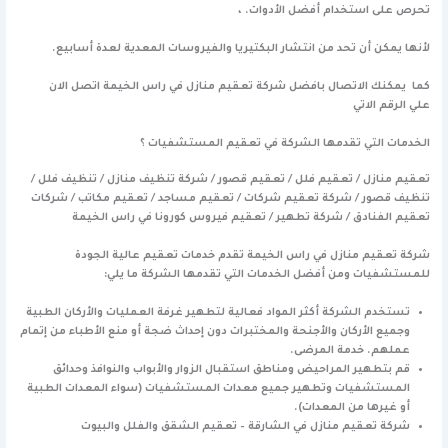
تحرص على استخدام أفضل الأدوات. ،
لأنها يمكن أن تحد من انتشار البكتيريا والفيروسات المعدية لعدة أسابيع.
كما يمكنك الاتصال بافضل شركة تعقيم منازل في راس الخيمة اتصل الان
علي الرقم الاتي
الخدمات التي تقدمها الشركة في تعقيم المستشفيات ؟
تعقيم منازل / تعقيم فلل / تعقيم قصور / شركة تنظيف منازل / تنظيف فلل /
تنظيف قصور / شركة تعقيم شركات / تعقيم مساجد / تعقيم مكاتب / شركات
تعقيم الفنادق / شركة تطهير / تعقيم فيروس كورونا في راس الخيمة
شركة تعقيم منازل في راس الخيمة تقدم خدمات تعقيم عالية الجودة
للمستشفيات ومن أفضل الخدمات التي تقدمها الشركة ما يلي:
تستخدم الشركة أكثر المواد فعالية لتطهير غرفة العمليات والأركان الطبية
وجميع الأركان والأجنحة والمختبرات دون إحداث ضجة أو منع الأطباء من إتمام
عملهم. خدمة المرضى.
قم بتطهير المراحيض ومناطق استقبال الزوار والأبواب والنوافذ وحدائق
المستشفيات وتطهير جميع معدات المستشفيات (سواء المعدات الطبية
أو غيرها من المعدات).
شركة تعقيم منازل في الشارقة – تعقيم الشقق والفلل والبيوت