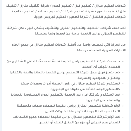
شركات تعقيم منازل / تعقيم فلل / تعقيم قصور / شركة تنظيف منازل / تنظيف
فلل / تنظيف قصور / شركة تعقيم شركات / تعقيم مساجد / تعقيم مكاتب /
شركات تعقيم الفنادق / شركة تطهير / تعقيم فيروس كورونا
تضاعفت شركات التنظيف والتعقيم المنزلي وانتشرت بشكل كبير ، لكن شركتنا
للتطهير المنزلي براس الخيمة فريدة من نوعها ولها سلسلة
من المزايا التي تجعلها واحدة من أفضل شركات تعقيم منازل في جميع انحاء
الامارات العربيه المتحده ، ومنها:
خصصت شركتنا للتعقيم براس الخيمة قسمًا مخصصًا لتلقي الشكاوى من
العملاء لتجنب أي أخطاء.
كما يتميز فريق عمل شركة التعقيم براس الخيمة بالأمانة والدقة والكفاءة
والالتزام بالمواعيد والسرعة.
تستخدم شركة تعقيم منازل في راس الخيمة أدوات ومعدات حديثة
كالتطهير الجاف للتأكد من خلوها من البكتيريا.
كما تستخدم شركتنا فى راس الخيمة للتعقيم المواد المستوردة للحماية
والقضاء على البكتيريا.
توفر شركتنا للتطهير المنازل براس الخيمة للعملاء خدمات منخفضة
التكلفة وعالية الجودة لا تتوفر بها الشركات الأخرى.
كما توفرشركتنا للتطهير المنازل براس الخيمة للعملاء جميع الضمانات
لضمان عدم تعرض أي جزء من المنزل للتلف أو الكسر.