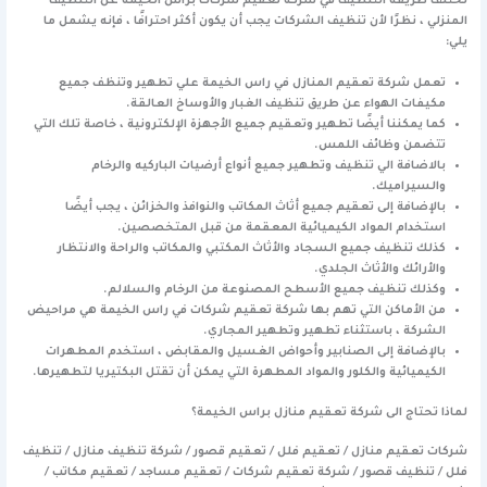
تختلف طريقة التنظيف في شركة تعقيم شركات براس الخيمة عن التنظيف
المنزلي ، نظرًا لأن تنظيف الشركات يجب أن يكون أكثر احترافًا ، فإنه يشمل ما
يلي:
تعمل شركة تعقيم المنازل في راس الخيمة علي تطهير وتنظف جميع
مكيفات الهواء عن طريق تنظيف الغبار والأوساخ العالقة.
كما يمكننا أيضًا تطهير وتعقيم جميع الأجهزة الإلكترونية ، خاصة تلك التي
تتضمن وظائف اللمس.
بالاضافة الي تنظيف وتطهير جميع أنواع أرضيات الباركيه والرخام
والسيراميك.
بالإضافة إلى تعقيم جميع أثاث المكاتب والنوافذ والخزائن ، يجب أيضًا
استخدام المواد الكيميائية المعقمة من قبل المتخصصين.
كذلك تنظيف جميع السجاد والأثاث المكتبي والمكاتب والراحة والانتظار
والأرائك والأثاث الجلدي.
وكذلك تنظيف جميع الأسطح المصنوعة من الرخام والسلالم.
من الأماكن التي تهم بها شركة تعقيم شركات في راس الخيمة هي مراحيض
الشركة ، باستثناء تطهير وتطهير المجاري.
بالإضافة إلى الصنابير وأحواض الغسيل والمقابض ، استخدم المطهرات
الكيميائية والكلور والمواد المطهرة التي يمكن أن تقتل البكتيريا لتطهيرها.
لماذا تحتاج الى شركة تعقيم منازل براس الخيمة؟
شركات تعقيم منازل / تعقيم فلل / تعقيم قصور / شركة تنظيف منازل / تنظيف
فلل / تنظيف قصور / شركة تعقيم شركات / تعقيم مساجد / تعقيم مكاتب /