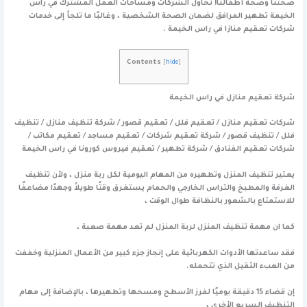
صحتنا وصحة أطفالنا! تحاول الشركات ومساحات العمل المشترك في راس
الخيمة تطهير المرافق لضمان الصحة الشخصية ، وغالبًا ما تلجأ إلى خدمات
شركات تعقيم منازا في راس الخيمة .
Contents
[
hide
]
شركة تعقيم منازل في راس الخيمة
شركات تعقيم منازل / تعقيم فلل / تعقيم قصور / شركة تنظيف منازل / تنظيف
فلل / تنظيف قصور / شركة تعقيم شركات / تعقيم مساجد / تعقيم مكاتب /
شركات تعقيم الفنادق / شركة تطهير / تعقيم فيروس كورونا في راس الخيمة
يعتير تنظيف المنزل وتطهيره من المهام اليومية لكل ربة منزل ، ولأن تنظيف
الغرفة والمطبخ والتراس الخارجي والحمام يستغرق وقتًا طويلاً وجهدًا مضاعفًا
للاستمتاع بالشعور بالنظافة طوال الوقت ،
كما ان مهمة تنظيف المنزل لربة المنزل لم تعد مهمة صعبة ،
فقد ساعدتها الأدوات الكهربائية على إنجاز جزء كبير من الأعمال المنزلية وخففت
من العبء الثقيل الذي تتحمله.
إن قضاء 15 دقيقة يوميًا لفرز الأسطح ومسحها وتطهيرها ، بالإضافة إلى مهام
التنظيف السريع الأخرى ،