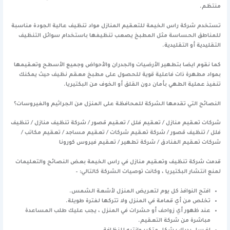
منتظم.
تستخدم شركة راس الخيمة للتعقيم المنازل مواد تنظيف عالية الجودة مناسبة
للمناطق الحساسة مثل المطبخ يصعب تنظيفها باستخدام سوائل التنظيف
التقليدية أو التقليدية.
كما نقوم ايضا بتطهير الأرضيات والجدران والأحواض وجميع الأسطح وتعقيمها
بمواد مطهرة ذات فاعلية قوية للحصول على مطبخ معقم نظيف حيث يمكنك
تنفيذ عملية الطهي بأمان دون القلق أو الخوف من البكتيريا.
النصائح التي تقدمها الشركة للمحافظة على المنزل من الجراثيم والفيروسات؟
شركات تعقيم منازل / تعقيم فلل / تعقيم قصور / شركة تنظيف منازل / تنظيف
فلل / تنظيف قصور / شركة تعقيم شركات / تعقيم مساجد / تعقيم مكاتب /
شركات تعقيم الفنادق / شركة تطهير / تعقيم فيروس كورونا
قدمت شركة تنظيف وتعقيم منازل في راس الخيمة بعض النصائح والتعليمات
لمنع انتشار البكتيريا ، وكانت توصيات الشركة كالتالي: –
افتح النوافذ كل يوم لتعريض المنزل لأشعة الشمس.
تخلص من أي قمامة في المنزل ولا تتركها لفترة طويلة.
عند ظهور أي زواحف أو حشرات في المنزل ، يجب عليك طلب المساعدة
مباشرة من شركة التعقيم.