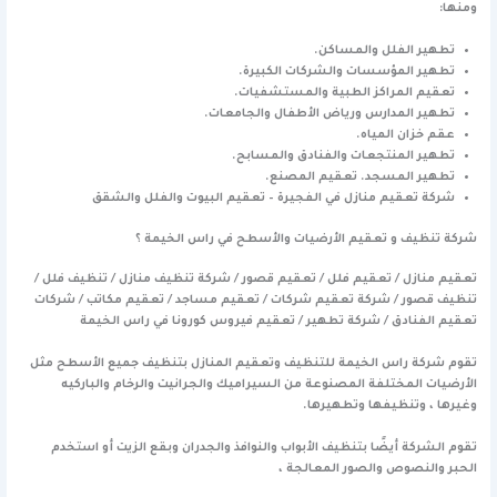
ومنها:
تطهير الفلل والمساكن.
تطهير المؤسسات والشركات الكبيرة.
تعقيم المراكز الطبية والمستشفيات.
تطهير المدارس ورياض الأطفال والجامعات.
عقم خزان المياه.
تطهير المنتجعات والفنادق والمسابح.
تطهير المسجد. تعقيم المصنع.
شركة تعقيم منازل في الفجيرة – تعقيم البيوت والفلل والشقق
شركة تنظيف و تعقيم الأرضيات والأسطح في راس الخيمة ؟
تعقيم منازل / تعقيم فلل / تعقيم قصور / شركة تنظيف منازل / تنظيف فلل /
تنظيف قصور / شركة تعقيم شركات / تعقيم مساجد / تعقيم مكاتب / شركات
تعقيم الفنادق / شركة تطهير / تعقيم فيروس كورونا في راس الخيمة
تقوم شركة راس الخيمة للتنظيف وتعقيم المنازل بتنظيف جميع الأسطح مثل
الأرضيات المختلفة المصنوعة من السيراميك والجرانيت والرخام والباركيه
وغيرها ، وتنظيفها وتطهيرها.
تقوم الشركة أيضًا بتنظيف الأبواب والنوافذ والجدران وبقع الزيت أو استخدم
الحبر والنصوص والصور المعالجة ،