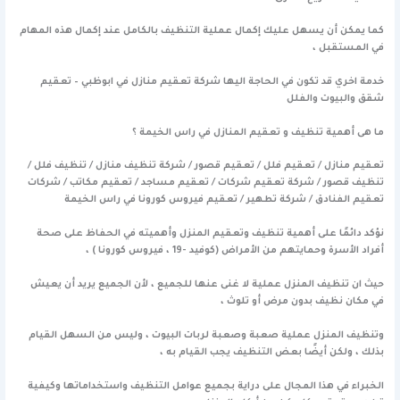
كما يمكن أن يسهل عليك إكمال عملية التنظيف بالكامل عند إكمال هذه المهام
في المستقبل ،
خدمة اخري قد تكون في الحاجة اليها شركة تعقيم منازل في ابوظبي – تعقيم
شقق والبيوت والفلل
ما هى أهمية تنظيف و تعقيم المنازل في راس الخيمة ؟
تعقيم منازل / تعقيم فلل / تعقيم قصور / شركة تنظيف منازل / تنظيف فلل /
تنظيف قصور / شركة تعقيم شركات / تعقيم مساجد / تعقيم مكاتب / شركات
تعقيم الفنادق / شركة تطهير / تعقيم فيروس كورونا في راس الخيمة
نؤكد دائمًا على أهمية تنظيف وتعقيم المنزل وأهميته في الحفاظ على صحة
أفراد الأسرة وحمايتهم من الأمراض (كوفيد -19 ، فيروس كورونا ) ،
حيث ان تنظيف المنزل عملية لا غنى عنها للجميع ، لأن الجميع يريد أن يعيش
في مكان نظيف بدون مرض أو تلوث ،
وتنظيف المنزل عملية صعبة وصعبة لربات البيوت ، وليس من السهل القيام
بذلك ، ولكن أيضًا بعض التنظيف يجب القيام به ،
الخبراء في هذا المجال على دراية بجميع عوامل التنظيف واستخداماتها وكيفية