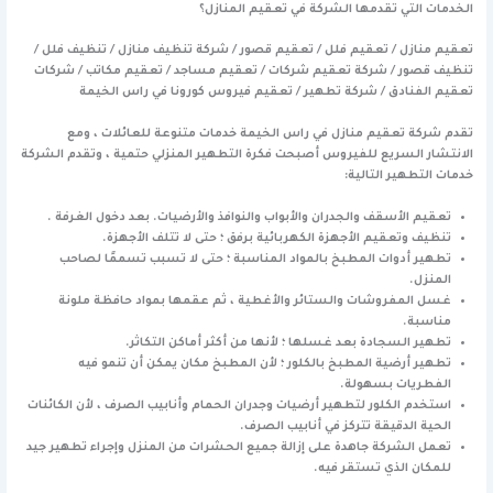
الخدمات التي تقدمها الشركة في تعقيم المنازل؟
تعقيم منازل / تعقيم فلل / تعقيم قصور / شركة تنظيف منازل / تنظيف فلل /
تنظيف قصور / شركة تعقيم شركات / تعقيم مساجد / تعقيم مكاتب / شركات
تعقيم الفنادق / شركة تطهير / تعقيم فيروس كورونا في راس الخيمة
تقدم شركة تعقيم منازل في راس الخيمة خدمات متنوعة للعائلات ، ومع
الانتشار السريع للفيروس أصبحت فكرة التطهير المنزلي حتمية ، وتقدم الشركة
خدمات التطهير التالية:
تعقيم الأسقف والجدران والأبواب والنوافذ والأرضيات. بعد دخول الغرفة .
تنظيف وتعقيم الأجهزة الكهربائية برفق ؛ حتى لا تتلف الأجهزة.
تطهير أدوات المطبخ بالمواد المناسبة ؛ حتى لا تسبب تسممًا لصاحب
المنزل.
غسل المفروشات والستائر والأغطية ، ثم عقمها بمواد حافظة ملونة
مناسبة.
تطهير السجادة بعد غسلها ؛ لأنها من أكثر أماكن التكاثر.
تطهير أرضية المطبخ بالكلور ؛ لأن المطبخ مكان يمكن أن تنمو فيه
الفطريات بسهولة.
استخدم الكلور لتطهير أرضيات وجدران الحمام وأنابيب الصرف ، لأن الكائنات
الحية الدقيقة تتركز في أنابيب الصرف.
تعمل الشركة جاهدة على إزالة جميع الحشرات من المنزل وإجراء تطهير جيد
للمكان الذي تستقر فيه.