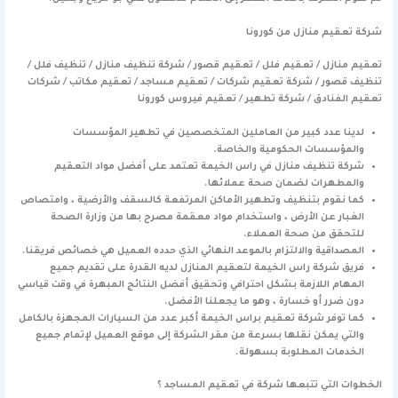
شركة تعقيم منازل من كورونا
تعقيم منازل / تعقيم فلل / تعقيم قصور / شركة تنظيف منازل / تنظيف فلل /
تنظيف قصور / شركة تعقيم شركات / تعقيم مساجد / تعقيم مكاتب / شركات
تعقيم الفنادق / شركة تطهير / تعقيم فيروس كورونا
لدينا عدد كبير من العاملين المتخصصين في تطهير المؤسسات
والمؤسسات الحكومية والخاصة.
شركة تنظيف منازل في راس الخيمة تعتمد على أفضل مواد التعقيم
والمطهرات لضمان صحة عملائها.
كما نقوم بتنظيف وتطهير الأماكن المرتفعة كالسقف والأرضية ، وامتصاص
الغبار عن الأرض ، واستخدام مواد معقمة مصرح بها من وزارة الصحة
للتحقق من صحة العملاء.
المصداقية والالتزام بالموعد النهائي الذي حدده العميل هي خصائص فريقنا.
فريق شركة راس الخيمة لتعقيم المنازل لديه القدرة على تقديم جميع
المهام اللازمة بشكل احترافي وتحقيق أفضل النتائج المبهرة في وقت قياسي
دون ضرر أو خسارة ، وهو ما يجعلنا الأفضل.
كما توفر شركة تعقيم براس الخيمة أكبر عدد من السيارات المجهزة بالكامل
والتي يمكن نقلها بسرعة من مقر الشركة إلى موقع العميل لإتمام جميع
الخدمات المطلوبة بسهولة.
الخطوات التي تتبعها شركة في تعقيم المساجد ؟