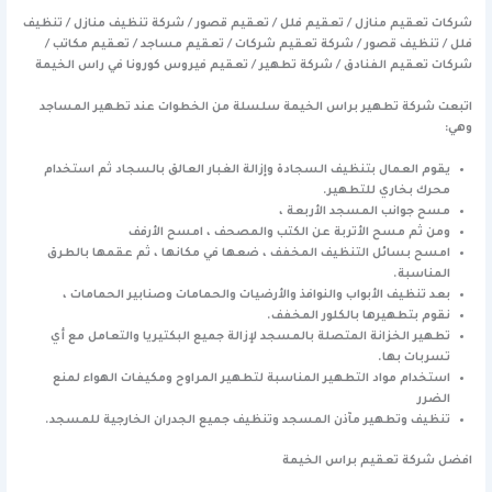
شركات تعقيم منازل / تعقيم فلل / تعقيم قصور / شركة تنظيف منازل / تنظيف
فلل / تنظيف قصور / شركة تعقيم شركات / تعقيم مساجد / تعقيم مكاتب /
شركات تعقيم الفنادق / شركة تطهير / تعقيم فيروس كورونا في راس الخيمة
اتبعت شركة تطهير براس الخيمة سلسلة من الخطوات عند تطهير المساجد
وهي:
يقوم العمال بتنظيف السجادة وإزالة الغبار العالق بالسجاد ثم استخدام
محرك بخاري للتطهير.
مسح جوانب المسجد الأربعة ،
ومن ثم مسح الأتربة عن الكتب والمصحف ، امسح الأرفف
امسح بسائل التنظيف المخفف ، ضعها في مكانها ، ثم عقمها بالطرق
المناسبة.
بعد تنظيف الأبواب والنوافذ والأرضيات والحمامات وصنابير الحمامات ،
نقوم بتطهيرها بالكلور المخفف.
تطهير الخزانة المتصلة بالمسجد لإزالة جميع البكتيريا والتعامل مع أي
تسربات بها.
استخدام مواد التطهير المناسبة لتطهير المراوح ومكيفات الهواء لمنع
الضرر
تنظيف وتطهير مآذن المسجد وتنظيف جميع الجدران الخارجية للمسجد.
افضل شركة تعقيم براس الخيمة