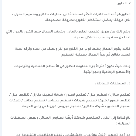
2. الكلور :
الكلور هو أحد المطهرات الأكثر استخدامًا في عمليات تطهير وتعقيم المنزل ،
لكن فريقنا يفضل استخدام الكلور بالطريقة الصحيحة.
ويتم ذلك عن طريق تخفيف الكلور بالماء ، ويتجنب العمال خلط الكلور بالمواد التي
تتفاعل معه وتسبب مشاكل صحية.
كذلك يقوم العمال بخلط كوب من الكلور مع لتر ونصف من الماء وتركه لمدة
خمس دقائق ثم يبدأ العمال بعملية التعقيم
وذلك حيث تكون أكثر الأجزاء مقاومة للكلور هي الأسطح المعدنية والأرضيات
والأسطح الرخامية والجرانيتية.
3. المنظفات السائلة :
تعقيم منازل / تعقيم فلل / تعقيم قصور / شركة تنظيف منازل / تنظيف فلل /
تنظيف قصور / شركة تعقيم شركات / تعقيم مساجد / تعقيم مكاتب / شركات
تعقيم الفنادق / شركة تطهير / تعقيم فيروس كورونا في راس الخيمة
بالإضافة إلى الخل ، تستخدم شركتنا أيضًا الصابون السائل وبعض المنظفات
المنزلية ؛
من أجل تطهير الأثاث والألعاب والشاشات ، تعتبر المنظفات التقليدية من