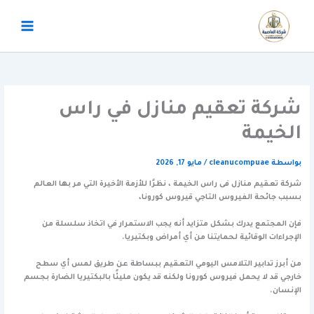
خطي
لى
لمحتوى
شركة تعقيم منازل في راس
الخيمة
بواسطة
cleanucompuae
/
مايو 17, 2026
شركة تعقيم منازل فى راس الخيمة ، نظرًا للأزمة الأخيرة التي مر بها العالم
بسبب جائحة الفيروس التاجي قيروس كورونا،
فإن المجتمع يدرك بشكل متزايد أنه يجب الاستمرار في اتخاذ سلسلة من
الإجراءات الوقائية لحمايتنا من أي أمراض وبكتيريا.
من أبرز تدابير التلامس اليومي التعقيم ببساطة عن طريق لمس أي سطح
خارجي قد لا يحمل فيروس كورونا ولكنه قد يكون مليئًا بالبكتيريا الضارة بجسم
الإنسان.