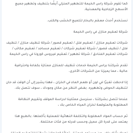
كما تقوم شركة راس الخيمة للتطهير المنزلي أيضًا بتنظيف وتطهير جميع
الأسطح الزجاجية والمعدنية.
نستخدم أحدث معقم بالبخار لتلميع الخشب والكنب.
شركة تعقيم منازل في راس الخيمة
شركات تعقيم منازل / تعقيم فلل / تعقيم قصور / شركة تنظيف منازل / تنظيف
فلل / تنظيف قصور / شركة تعقيم شركات / تعقيم مساجد / تعقيم مكاتب /
شركات تعقيم الفنادق / شركة تطهير / تعقيم فيروس كورونا في راس الخيمة
تقدم شركتنا براس الخيمة خدمات تنظيف للمنازل ممتازة بكفاءة واحترافية
عالية ، مما يميزنا عن الشركات الأخرى.
إذا لاحظت تغيرًا في لون أو طعم الماء في الخزان ، فهذا يشير إلى أن الوقت قد حان
لتنظيف الحوض وتطهيره. بغض النظر عن مكان وجودك ، سوف نتصل بك.
عندما تتصل بشركتنا ، سنرسل ممثلينا لدراسة الموقف وتقييم النظافة
المطلوبة والمتوقعة لخزان المياه الخاص بك ،
ثم حساب المواد المطلوبة والتكلفة النهائية للعملية بأكملها. بالطبع هذا
يعتمد على قدرة كل عميل وحسب قدرته من فئات مختلفة.