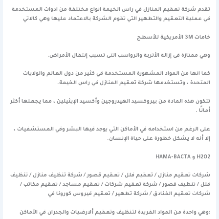
تقدم شركة تعقيم المنازل في راس الخيمة انواع مختلفة من ادوات المستخدمة
في عملية التعقيم والتطهير التي تقوم الشركة بالاعتماد عليها وهي كالاتي
خامات 3M الأمريكية للأسطح
وهي ممتازة فى إزالة الأتربة والرواسب التى تسبب إنتقال الأمراض.
كما انها من المواد المشهورة المستخدمة في كثير من دول العالم والولايات
المتحدة ، وتستخدمها شركة تعقيم المنازل في راس الخيمة.
تتكون هذه المادة من بيروكسيد الهيدروجين وأكسيد الإيثيلين ، مما يجعلها أكثر
أمانًا .
على الرغم من استخدامه في الأماكن التي يوجد فيها البشر وفي المستشفيات ،
إلا أنه لا يشكل خطورة على حياة الإنسان.
H2O2 و HAMA-BACTA
شركات تعقيم منازل / تعقيم فلل / تعقيم قصور / شركة تنظيف منازل / تنظيف
فلل / تنظيف قصور / شركة تعقيم شركات / تعقيم مساجد / تعقيم مكاتب /
شركات تعقيم الفنادق / شركة تطهير / تعقيم فيروس كورونا في
:وهي واحدة من المواد الفريدة لتنظيف وتعقيم ألارضيات والجدران في الأماكن