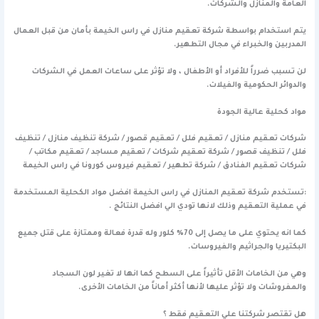
العامة والمنازل والشركات.
يتم استخدام بواسطة شركة تعقيم منازل في راس الخيمة بأمان من قبل العمال
المدربين والخبراء في مجال التطهير.
لن تسبب ضرراً للأفراد أو الأطفال ، ولا تؤثر على ساعات العمل في الشركات
والدوائر الحكومية والفيلات.
مواد كحلية عالية الجودة
شركات تعقيم منازل / تعقيم فلل / تعقيم قصور / شركة تنظيف منازل / تنظيف
فلل / تنظيف قصور / شركة تعقيم شركات / تعقيم مساجد / تعقيم مكاتب /
شركات تعقيم الفنادق / شركة تطهير / تعقيم فيروس كورونا في راس الخيمة
:تستخدم شركة تعقيم المنازل في راس الخيمة افضل مواد الكحلية المستخدمة
في عملية التعقيم وذلك لانها تودي الي افضل النتائج .
كما انه يحتوي على ما يصل إلى 70٪ كلور وله قدرة فعالة وممتازة على قتل جميع
البكتيريا والجراثيم والفيروسات.
وهي من الخامات الأقل تأثيراً على السطح كما انها لا تغير لون السجاد
والمفروشات ولا تؤثر عليها لأنها أكثر أماناً من الخامات الأخرى.
هل تقتصر شركتنا علي التعقيم فقط ؟