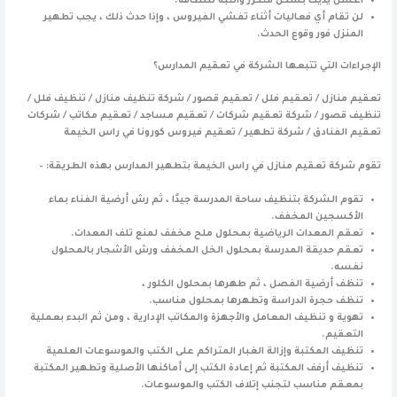
اغسل يديك بشكل متكرر وانتبه للنظافة.
لن تقام أي فعاليات أثناء تفشي الفيروس ، وإذا حدث ذلك ، يجب تطهير
المنزل فور وقوع الحدث.
الإجراءات التي تتبعها الشركة في تعقيم المدارس؟
تعقيم منازل / تعقيم فلل / تعقيم قصور / شركة تنظيف منازل / تنظيف فلل /
تنظيف قصور / شركة تعقيم شركات / تعقيم مساجد / تعقيم مكاتب / شركات
تعقيم الفنادق / شركة تطهير / تعقيم فيروس كورونا في راس الخيمة
تقوم شركة تعقيم منازل في راس الخيمة بتطهير المدارس بهذه الطريقة: –
تقوم الشركة بتنظيف ساحة المدرسة جيدًا ، ثم رش أرضية الفناء بماء
الأكسجين المخفف.
تعقم المعدات الرياضية بمحلول ملح مخفف لمنع تلف المعدات.
تعقم حديقة المدرسة بمحلول الخل المخفف ورش الأشجار بالمحلول
نفسه.
تنظف أرضية الفصل ، ثم طهرها بمحلول الكلور ،
تنظف حجرة الدراسة وتطهرها بمحلول مناسب.
تهوية و تنظيف المعامل والأجهزة والمكاتب الإدارية ، ومن ثم البدء بعملية
التعقيم.
تنظيف المكتبة وإزالة الغبار المتراكم على الكتب والموسوعات العلمية
تنظيف أرفف المكتبة ثم إعادة الكتب إلى أماكنها الأصلية وتطهير المكتبة
بمعقم مناسب لتجنب إتلاف الكتب والموسوعات.