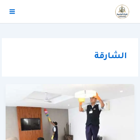
خطي
لى
لمحتوى
الشارقة