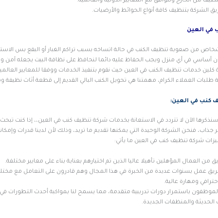
نظيف من الخارج وتتوافق مع المعايير الدولية والعالمية.
ق الشركة بتنظيف كافة أنواع الحوائط والأرضيات.
 في العين
أشخاص من صعوبة تنظيف الكنب في حالة اتساخه بسبب تراكم الغبار أو البقع بس الاستع
ن أساسي في أي منزل ويجب الحفاظ عليه دائما لنحافظ على نظافة البيت يجعله آمن وم
كلين خدمات تنظيف الكنب في العين حيث نقوم بتنفيذ الخدمات ووفقا للمعايير العالمي
ية طلبات العملاء الكرام، مهمتنا هي تحويل الكنب البالي القديم إلى قطعة أثاث نظيفة 
ف كنب في العين:
سنذكرها الآن لا تتردد في الاستعانة بخدمات شركة تنظيف كنب في العين،، إذا كنت تبحث
اب، فنحن الشركة الوحيدة التي يمكنها تقديم ما تريد، وذلك لأن لدينا قدرات وإمكان
زات شركة تنظيف كنب في العين ما يأتي:
يق من العمال المؤهلين تأهيلا عاليا الذين تم اختيارهم بعناية بناء على معايير مختلفة.
ريق عمل بسنوات عديدة من الخبرة في هذا المجال وهم قادرون على التعامل مع مختلف
ترافي ومهارة عالية.
موظفون باستمرار دورات تدريبية متقدمة، مما يسمح لنا بمواكبة أحدث التطورات ف
 الحديثة والمنظفات الجديدة.