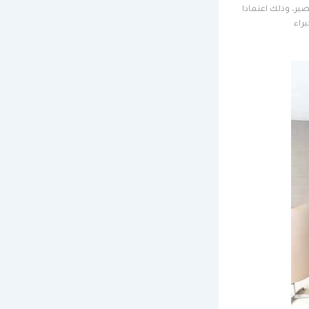
صير، وذلك اعتمادا
راء