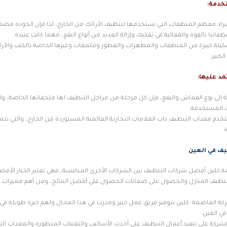
خدمة:
يراد معظم المنظفات التي نستخدمها لتنظيف الأرائك من الخارج، لذا فإن الجودة مضم
ظفاتنا بالقوة والفعالية في تفكيك وإزالة العديد من أنواع البقع، مهما كانت عنيدة.
شكيلة كبيرة من المنظفات والمطهرات والعطور وملمعات وغيرها الخاصة بالكنب والأرا
لكبير.
مد عليها:
ة إلى نوع القماش والبقع، فإن كل مرحلة من مراحل التنظيف لها ملحقاتها الخاصة، وال
 المستخدمة.
دم معدات التنظيف ذات العلامات التجارية العالمية المستوردة من الخارج، والتي تتميز
.
ف في العين
ة كلين أفضل شركات التنظيف بين الشركات الأخرى المنافسة، فهي تعتبر الخيار الأف
تنظيف المنازل والحصول على ضمانات الحصول على أفضل النتائج، ومن أهم مميزات ا
كة العاصمة كلين بتوفير فريق عمل خبير ومدرب في هذا المجال ولهم خبرة طويلة ف
في العين.
لشركة على تنفيذ أعمال التنظيف على أحدث الأساليب والتقنيات المتطورة والمعدات الت