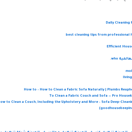
Daily Cleaning 
مية who
.
mol
livin
How to – How to Clean a Fabric Sofa Naturally | Plumbs Reuph
To Clean a Fabric Couch and Sofa — Pro House
ow to Clean a Couch, Including the Upholstery and More – Sofa Deep-Cleani
(goodhousekeepin