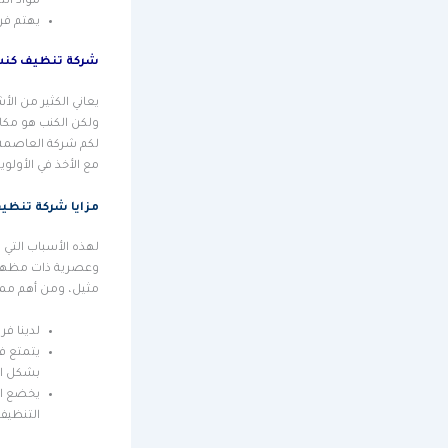
مواد الت
يهتم فري
شركة تنظيف كنب
يعاني الكثير من ال
ولكن الكنب هو مكا
لكم شركة العاصمة 
مع الأخذ في الأولو
مزايا شركة تنظي
لهذه الأسباب التي 
وعصرية ذات مظهر جذ
مثيل، ومن أهم ممي
لدينا فر
يتمتع ف
بشكل اح
يخضع ال
التنظيف