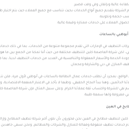
كفاءة عالية وبإتقان وفي وقت قصير.
م الشركة بتقديم جميع أنواع الخدمات بحيث تتناسب مع جميع العملاء حيث يتم اختيار 
ب حجمه وتكوينه.
ول العملاء على خدمات ممتازة وقيمة عالية.
أبوظبي بالساعات
كات التنظيف في الإمارات التي تقدم مجموعة متنوعة من الخدمات، بما في ذلك خدما
، لكن شركة العاصمة كلين للتنظيف مختلفة من حيث أننا تمكنا من الجمع بين ما هو أ
 جودة الخدمة والأسعار المعقولة والتنافسية في العديد من خدمات التنظيف لدينا، بما 
يف المنازل في دبي والشارقة وعجمان.
 الواقع، بمجرد أن تطلب خدمات عمال النظافة بالساعات في أبوظبي لأول مرة، فلن تتر
نا الدائمين، وهنا يبدأ النجاح الحقيقي، وطبعا لا يأخذ في الاعتبار المنفعة الاقتصادية،
م نقي للشركة واكتساب ثقة عملائنا الكرام، وعلى سبيل المثال فإن شركة العاصمة كل
بي معروفة ولها سمعة طيبة.
بخ في العين
لين لتنظيف مطابخ في العين نحن فخورون بأن نكون أكبر شركة تنظيف المطابخ وإزال
م خدمات تنظيف متفوقة وفعالة للمنازل والشركات والمطاعم، ونحن نسعى جاهدين ل