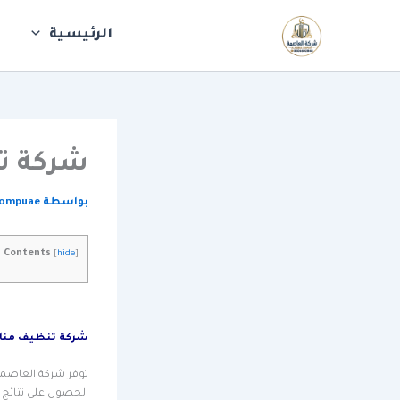
خطي
“شركة
لى
تنظيف
الرئيسية
ش
لمحتوى
كنب
في
العين
–
تنظيف
المجالس
شركة تن
والسجاد
–
0544405865”
بواسطة
compuae
Contents
[
hide
]
شركة تنظيف مناز
توفر شركة العاصمة
الحصول على نتائج 