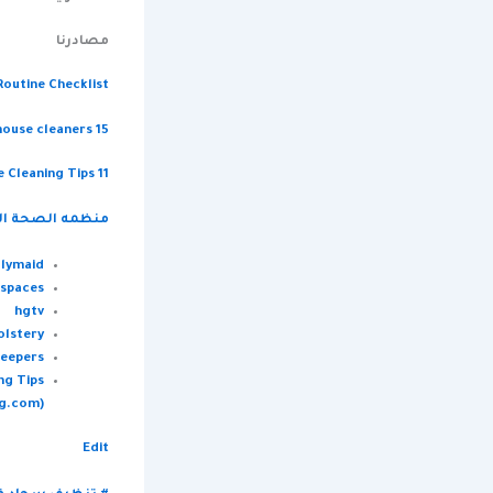
مصادرنا
Routine Checklist
15 best cleaning tips from professional house cleaners
11 Efficient House Cleaning Tips
منظمه الصحة العال
lymaid
gspaces
hgtv
olstery
keepers
ng Tips
g.com)
Edit