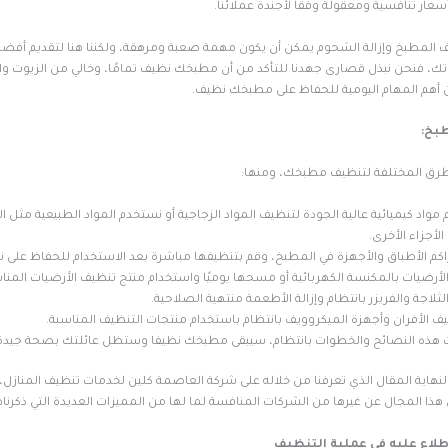
عار تنافسية ومعقولة وفقًا لأجندة عملائنا.
ظيف المطبخ وإزالة الشحوم يمكن أن يكون مهمة صعبة ومرهقة، ولكننا هنا لتقديم أفض
تك، فنحن نبذل قصارى جهدنا للتأكد من أن مطبخك نظيف تمامًا، وخالي من الزيوت وا
هم المهام اليومية للحفاظ على مطبخك نظيف.
بخ:
طرق المختلفة لتنظيف مطبخك، ومنها:
مواد كيميائية عالية الجودة لتنظيف المواد الزجاجية أو نستخدم المواد الطبيعية مثل ا
لأجزاء الأخرى.
اكم الأطباق والأجهزة في المطبخ، وقم بتنظيفها مباشرة بعد الاستخدام للحفاظ على 
لأرضيات بالمكنسة الكهربائية أو مسحها يوميًا واستخدام منتج تنظيف الأرضيات المن
ثلاجة والفريزر بانتظام وإزالة الأطعمة منتهية الصلاحية.
يف الأفران وأجهزة الميكروويف بانتظام باستخدام منتجات التنظيف المناسبة.
عت هذه النصائح والخطوات بانتظام، سيبقى مطبخك نظيفا وستظل عائلتك بصحة جيدة
نهاية المقال الذي تعرفنا من خلاله على شركة العاصمة كلين لخدمات تنظيف المنازل،
ا المجال عن غيرها من الشركات المنافسة لما لها من المميزات العديدة التي ذكرناه
طلاع عليه في عملية التنظيف